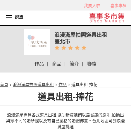
我要入駐
喜事專欄
選單
浪漫滿屋拍照道具出租
臺北市
|
作品
|
商品
|
簡介
|
聯絡
|
首頁
>
浪漫滿屋拍照道具出租
>
作品
> 道具出租-捧花
道具出租-捧花
浪漫滿屋專營各式道具出租,協助新嫁娘們以最省錢的原則,拍攝出
與眾不同的婚紗照以及有自己風格的婚禮佈置。台北地區可到浪漫
滿屋挑選